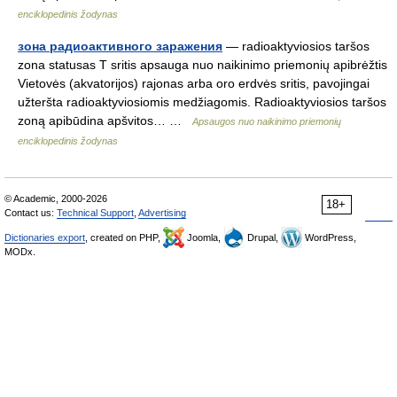
enciklopedinis žodynas
зона радиоактивного заражения
— radioaktyviosios taršos
zona statusas T sritis apsauga nuo naikinimo priemonių apibrėžtis
Vietovės (akvatorijos) rajonas arba oro erdvės sritis, pavojingai
užteršta radioaktyviosiomis medžiagomis. Radioaktyviosios taršos
zoną apibūdina apšvitos… …
Apsaugos nuo naikinimo priemonių
enciklopedinis žodynas
© Academic, 2000-2026
18+
Contact us:
Technical Support
,
Advertising
Dictionaries export
, created on PHP,
Joomla,
Drupal,
WordPress,
MODx.