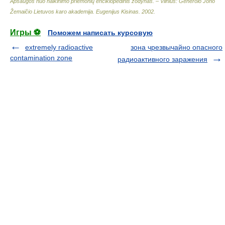
Apsaugos nuo naikinimo priemonių enciklopedinis žodynas. – Vilnius: Generolo Jono
Žemaičio Lietuvos karo akademija
.
Eugenijus Kisinas
.
2002
.
Игры ⚽
Поможем написать курсовую
extremely radioactive
зона чрезвычайно опасного
contamination zone
радиоактивного заражения