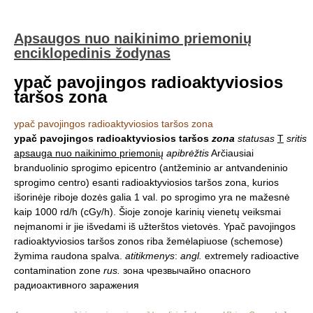
Apsaugos nuo naikinimo priemonių
enciklopedinis žodynas
ypač pavojingos radioaktyviosios
taršos zona
ypač pavojingos radioaktyviosios taršos zona
ypač pavojingos radioaktyviosios taršos
zona
statusas
T
sritis
apsauga nuo naikinimo priemonių
apibrėžtis
Arčiausiai
branduolinio sprogimo epicentro (antžeminio ar antvandeninio
sprogimo centro) esanti radioaktyviosios taršos zona, kurios
išorinėje riboje dozės galia 1 val. po sprogimo yra ne mažesnė
kaip 1000 rd/h (cGy/h). Šioje zonoje karinių vienetų veiksmai
neįmanomi ir jie išvedami iš užterštos vietovės. Ypač pavojingos
radioaktyviosios taršos zonos riba žemėlapiuose (schemose)
žymima raudona spalva.
atitikmenys
:
angl.
extremely radioactive
contamination zone
rus.
зона чрезвычайно опасного
радиоактивного заражения