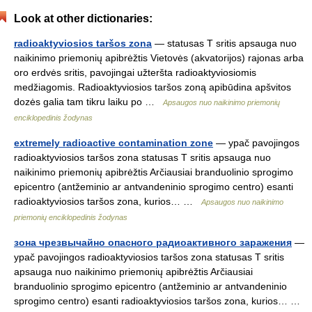
Look at other dictionaries:
radioaktyviosios taršos zona
— statusas T sritis apsauga nuo
naikinimo priemonių apibrėžtis Vietovės (akvatorijos) rajonas arba
oro erdvės sritis, pavojingai užteršta radioaktyviosiomis
medžiagomis. Radioaktyviosios taršos zoną apibūdina apšvitos
dozės galia tam tikru laiku po …
Apsaugos nuo naikinimo priemonių
enciklopedinis žodynas
extremely radioactive contamination zone
— ypač pavojingos
radioaktyviosios taršos zona statusas T sritis apsauga nuo
naikinimo priemonių apibrėžtis Arčiausiai branduolinio sprogimo
epicentro (antžeminio ar antvandeninio sprogimo centro) esanti
radioaktyviosios taršos zona, kurios… …
Apsaugos nuo naikinimo
priemonių enciklopedinis žodynas
зона чрезвычайно опасного радиоактивного заражения
—
ypač pavojingos radioaktyviosios taršos zona statusas T sritis
apsauga nuo naikinimo priemonių apibrėžtis Arčiausiai
branduolinio sprogimo epicentro (antžeminio ar antvandeninio
sprogimo centro) esanti radioaktyviosios taršos zona, kurios… …