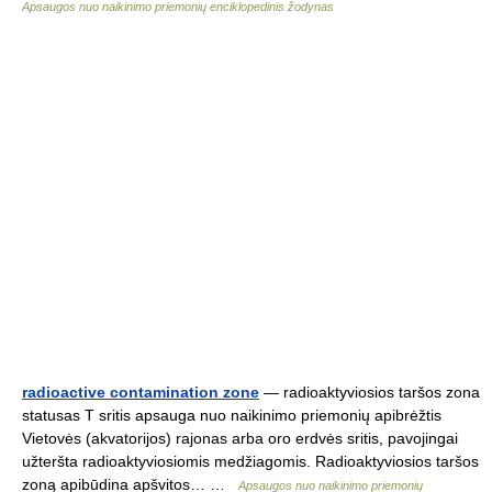
Apsaugos nuo naikinimo priemonių enciklopedinis žodynas
radioactive contamination zone
— radioaktyviosios taršos zona
statusas T sritis apsauga nuo naikinimo priemonių apibrėžtis
Vietovės (akvatorijos) rajonas arba oro erdvės sritis, pavojingai
užteršta radioaktyviosiomis medžiagomis. Radioaktyviosios taršos
zoną apibūdina apšvitos… …
Apsaugos nuo naikinimo priemonių